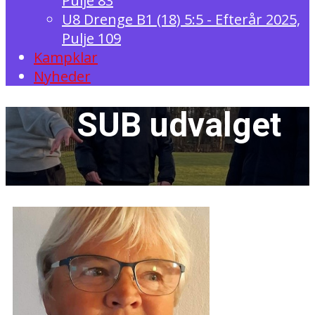
Pulje 83
U8 Drenge B1 (18) 5:5 - Efterår 2025,
Pulje 109
Kampklar
Nyheder
SUB udval​get