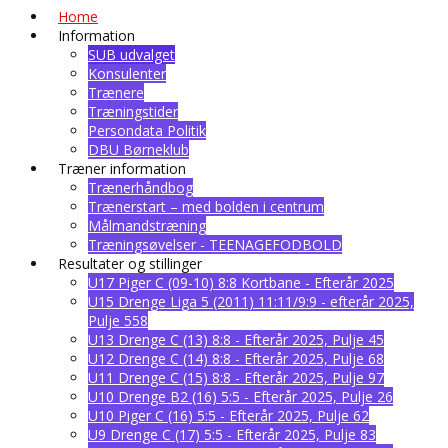
Home
Information
SUB udvalget
Konsulenter
Trænere
Træningstider
Persondata Politik
DBU Børneklub
Træner information
Trænerhåndbog
Trænerstart – med bolden i centrum
Målmandstræning
Træningsøvelser - TEENAGEFODBOLD
Resultater og stillinger
U17 Piger C (09-10) 8:8 Kortbane - Efterår 2025
U15 Drenge Liga 5 (2011) 11:11/9:9 - efterår 2025,
Pulje 558
U13 Drenge C (13) 8:8 - Efterår 2025, Pulje 45
U12 Drenge C (14) 8:8 - Efterår 2025, Pulje 68
U11 Drenge C (15) 8:8 - Efterår 2025, Pulje 97
U10 Drenge B2 (16) 5:5 - Efterår 2025, Pulje 26
U10 Piger C (16) 5:5 - Efterår 2025, Pulje 62
U9 Drenge C (17) 5:5 - Efterår 2025, Pulje 83