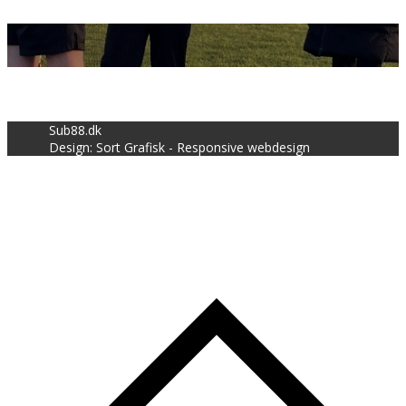
Sub88.dk
Design: Sort Grafisk - Responsive webdesign